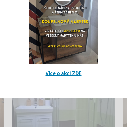
MODERNES GRAU-GELBES
BADEZIMMER (JIRKOV)
Více o akci ZDE