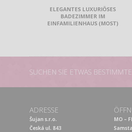
ELEGANTES LUXURIÖSES
BADEZIMMER IM
EINFAMILIENHAUS (MOST)
SUCHEN SIE ETWAS BESTIMMTE
ADRESSE
ÖFFN
Šujan s.r.o.
MO – F
Česká ul. 843
Samst