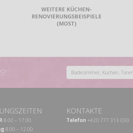
WEITERE KÜCHEN-
RENOVIERUNGSBEISPIELE
(MOST)
S?
UNGSZEITEN
KONTAKTE
R
8.00 – 17.00
Telefon
+420 777 313 030
ag
8.00 – 12.00