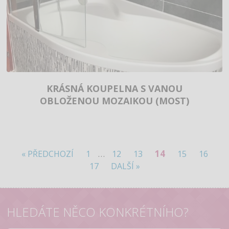
KRÁSNÁ KOUPELNA S VANOU
OBLOŽENOU MOZAIKOU (MOST)
…
14
« PŘEDCHOZÍ
1
12
13
15
16
17
DALŠÍ »
HLEDÁTE NĚCO KONKRÉTNÍHO?