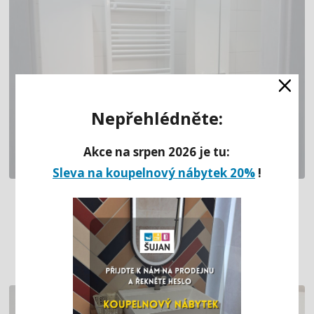
×
Nepřehlédněte:
Akce na srpen 2026 je tu:
Sleva na koupelnový nábytek 20%
!
KOMPLETNÍ REKONSTRUKCE
PANELÁKOVÉHO BYTU PRO MLADOU
RODINU (MOST)