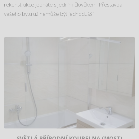
rekonstrukce jednáte s jedním člověkem. Přestavba
vašeho bytu už nemůže být jednodušší!
SVĚTLÁ PŘÍRODNÍ KOUPELNA (MOST)