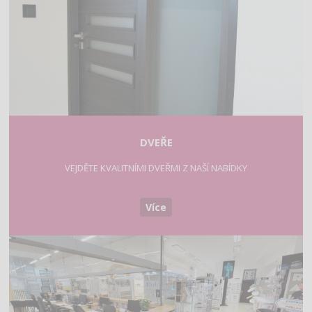
DVEŘE
VEJDĚTE KVALITNÍMI DVEŘMI Z NAŠÍ NABÍDKY
Více