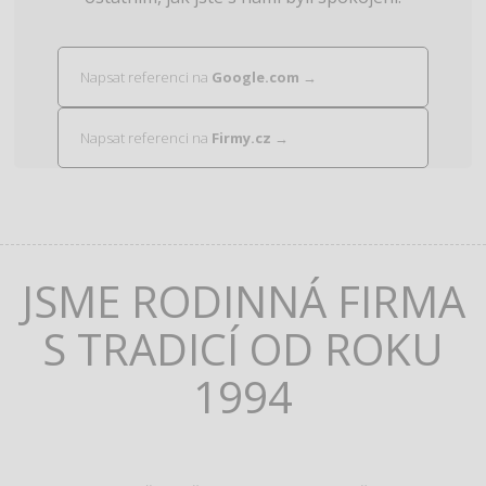
Napsat referenci na
Google.com
→
Napsat referenci na
Firmy.cz
→
JSME RODINNÁ FIRMA
S TRADICÍ OD ROKU
1994