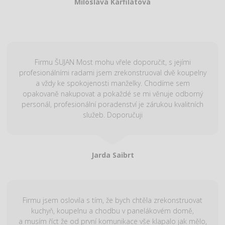
Miloslava Karfilatová
Firmu ŠUJAN Most mohu vřele doporučit, s jejími
profesionálními radami jsem zrekonstruoval dvě koupelny
a vždy ke spokojenosti manželky. Chodíme sem
opakovaně nakupovat a pokaždé se mi věnuje odborný
personál, profesionální poradenství je zárukou kvalitních
služeb. Doporučuji
Jarda Saibrt
Firmu jsem oslovila s tím, že bych chtěla zrekonstruovat
kuchyň, koupelnu a chodbu v panelákovém domě,
a musím říct že od první komunikace vše klapalo jak mělo,