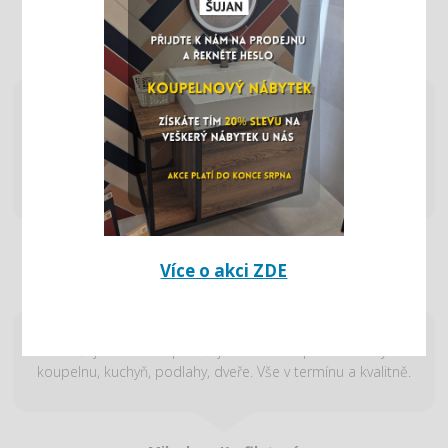
Eva Bartlová
Při plánování rekonstrukce naší koupelny jsme se obrátili
na firmu Šujan, a zpětně to hodnotíme jako výborné
rozhodnutí. Od prvotního návrhu až po finální realizaci byla
spolupráce profesionální, vstřícná a bez komplikací.
Richard Ledvina
Více o akci ZDE
Firmu Šujan Most doporučuji. Dělali nám přestavbu bytu –
koupelnu, kuchyň, podlahy, dveře. Vše v termínu a kvalitně.