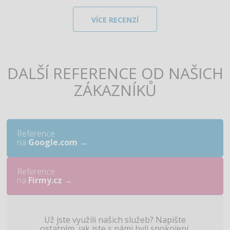
VÍCE RECENZÍ
DALŠÍ REFERENCE OD NAŠICH
ZÁKAZNÍKŮ
Reference
na
Google.com
→
Reference
na
Firmy.cz
→
Už jste využili našich služeb? Napište
ostatním, jak jste s námi byli spokojení.