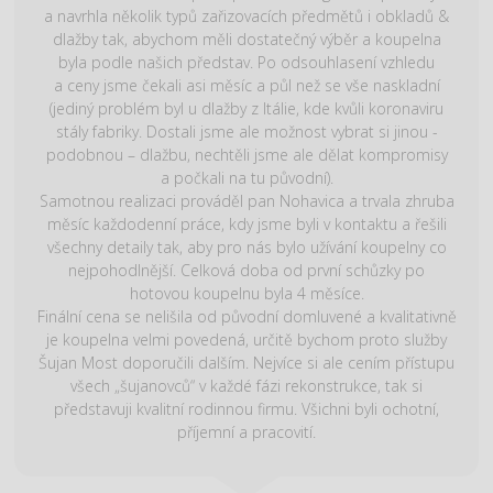
a navrhla několik typů zařizovacích předmětů i obkladů &
dlažby tak, abychom měli dostatečný výběr a koupelna
byla podle našich představ. Po odsouhlasení vzhledu
a ceny jsme čekali asi měsíc a půl než se vše naskladní
(jediný problém byl u dlažby z Itálie, kde kvůli koronaviru
stály fabriky. Dostali jsme ale možnost vybrat si jinou -
podobnou – dlažbu, nechtěli jsme ale dělat kompromisy
a počkali na tu původní).
Samotnou realizaci prováděl pan Nohavica a trvala zhruba
měsíc každodenní práce, kdy jsme byli v kontaktu a řešili
všechny detaily tak, aby pro nás bylo užívání koupelny co
nejpohodlnější. Celková doba od první schůzky po
hotovou koupelnu byla 4 měsíce.
Finální cena se nelišila od původní domluvené a kvalitativně
je koupelna velmi povedená, určitě bychom proto služby
Šujan Most doporučili dalším. Nejvíce si ale cením přístupu
všech „šujanovců“ v každé fázi rekonstrukce, tak si
představuji kvalitní rodinnou firmu. Všichni byli ochotní,
příjemní a pracovití.