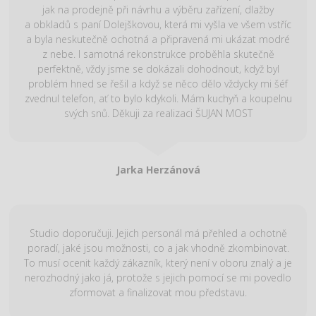
jak na prodejně při návrhu a výběru zařízení, dlažby
a obkladů s paní Dolejškovou, která mi vyšla ve všem vstříc
a byla neskutečně ochotná a připravená mi ukázat modré
z nebe. I samotná rekonstrukce proběhla skutečně
perfektně, vždy jsme se dokázali dohodnout, když byl
problém hned se řešil a když se něco dělo vždycky mi šéf
zvednul telefon, ať to bylo kdykoli. Mám kuchyň a koupelnu
svých snů. Děkuji za realizaci ŠUJAN MOST
Jarka Herzánová
Studio doporučuji. Jejich personál má přehled a ochotně
poradí, jaké jsou možnosti, co a jak vhodně zkombinovat.
To musí ocenit každý zákazník, který není v oboru znalý a je
nerozhodný jako já, protože s jejich pomocí se mi povedlo
zformovat a finalizovat mou představu.