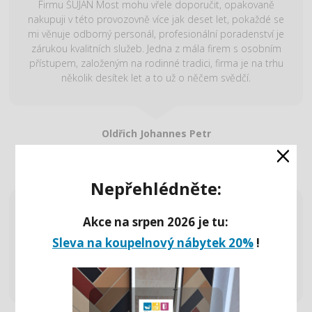
Firmu ŠUJAN Most mohu vřele doporučit, opakovaně
nakupuji v této provozovně více jak deset let, pokaždé se
mi věnuje odborný personál, profesionální poradenství je
zárukou kvalitních služeb. Jedna z mála firem s osobním
přístupem, založeným na rodinné tradici, firma je na trhu
několik desítek let a to už o něčem svědčí.
Oldřich Johannes Petr
×
Nepřehlédněte:
Do firmy Šujan jsem se s přáteli vydala za realizací svého
Akce na srpen 2026 je tu:
snu – nové kuchyně. Byla jsem mile překvapena ochotou
Sleva na koupelnový nábytek 20%
!
a profesionálním přístupem paní Zuzany Koláčkové.
Kuchyně určitě maximálně splňuje moje přání a tudíž patří
této paní veliké díky. Všem vřele doporučuji.