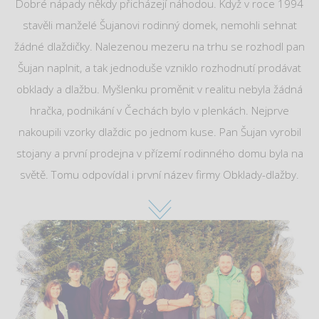
Dobré nápady někdy přicházejí náhodou. Když v roce 1994
stavěli manželé Šujanovi rodinný domek, nemohli sehnat
žádné dlaždičky. Nalezenou mezeru na trhu se rozhodl pan
Šujan naplnit, a tak jednoduše vzniklo rozhodnutí prodávat
obklady a dlažbu. Myšlenku proměnit v realitu nebyla žádná
hračka, podnikání v Čechách bylo v plenkách. Nejprve
nakoupili vzorky dlaždic po jednom kuse. Pan Šujan vyrobil
stojany a první prodejna v přízemí rodinného domu byla na
světě. Tomu odpovídal i první název firmy Obklady-dlažby.
Během let se firma rozrostla, bylo nutné vybudovat větší
prodejnu, pak ještě větší… a tak jsme se třikrát stěhovali.
Dnes máme vzorkovnu 1000 m2 a z původních obkladů a
dlažeb je velké studio, kde pořídíte kompletní koupelnu,
kuchyň, interiérové dveře ale třeba i vinylovou podlahu. Vše