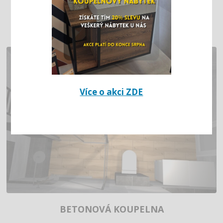
RD – DVĚ KOUPELNY V JEDNOM STYLU
Více o akci ZDE
BETONOVÁ KOUPELNA