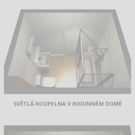
SVĚTLÁ KOUPELNA V RODINNÉM DOMĚ