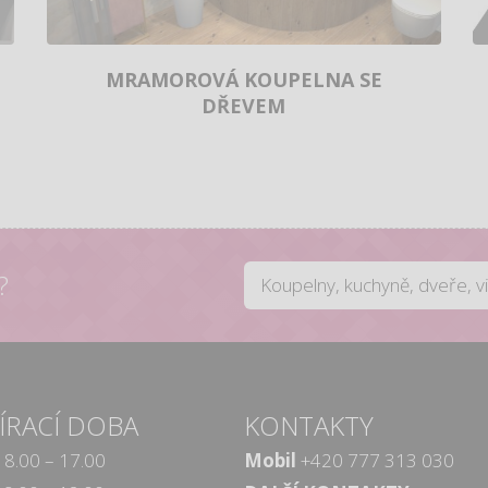
MRAMOROVÁ KOUPELNA SE
DŘEVEM
?
ÍRACÍ DOBA
KONTAKTY
8.00 – 17.00
Mobil
+420 777 313 030