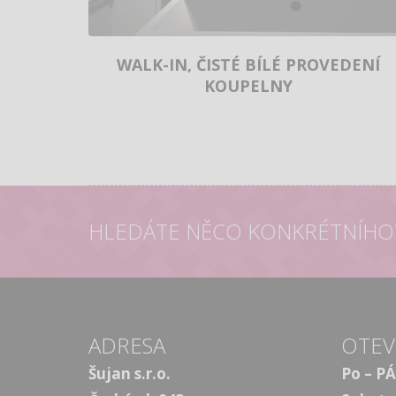
WALK-IN, ČISTÉ BÍLÉ PROVEDENÍ
KOUPELNY
HLEDÁTE NĚCO KONKRÉTNÍHO
ADRESA
OTEV
Šujan s.r.o.
Po – PÁ