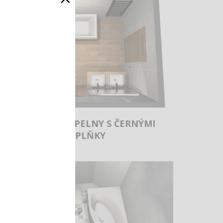
RD – DVĚ KOUPELNY S ČERNÝMI
DOPLŇKY