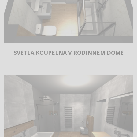
SVĚTLÁ KOUPELNA V RODINNÉM DOMĚ