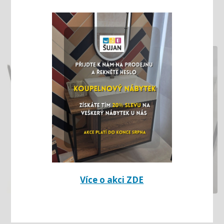
KOUPELNA V RD VÍCE VARIANT
Více o akci ZDE
RD – DVĚ KOUPELNY V JEDNOM STYLU