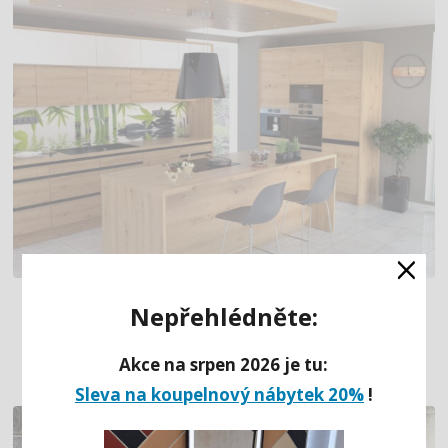
×
MODERNÍ LINIOVÁ KUCHYNĚ
Nepřehlédněte:
S OSTRŮVKEM
Akce na srpen 2026 je tu:
Sleva na koupelnový nábytek 20%
!