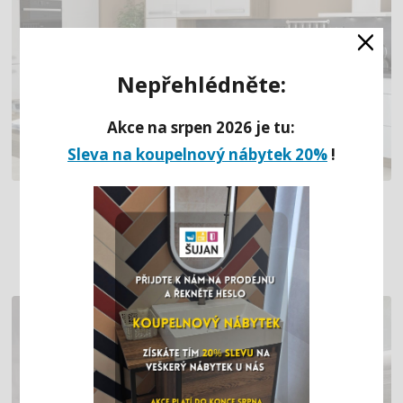
×
Nepřehlédněte:
Akce na srpen 2026 je tu:
Sleva na koupelnový nábytek 20%
!
ATYPICKÁ KUCHYNĚ SE
ZABUDOVANÝMI VYSOKÝMI SKŘÍNĚMI