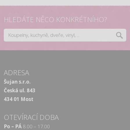
HLEDÁTE NĚCO KONKRÉTNÍHO?
ADRESA
Šujan s.r.o.
Česká ul. 843
434 01 Most
OTEVÍRACÍ DOBA
Po – PÁ
8.00 – 17.00