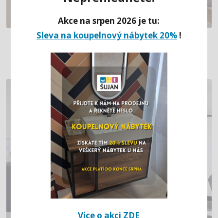
Akce na srpen 2026 je tu:
Sleva na koupelnový nábytek 20%
!
KUCHYNĚ SE ZÁVĚSNÝMI SKŘÍŇKAMI
Více o akci ZDE