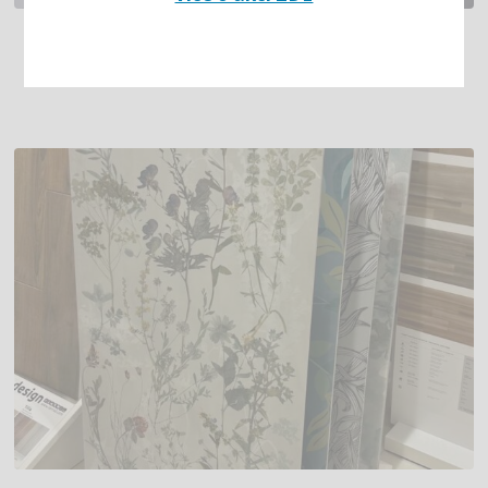
KUCHYŇ PRO NÁROČNĚJŠÍ ZÁKAZNÍKY
S LAKOVANÝMI DVÍŘKY