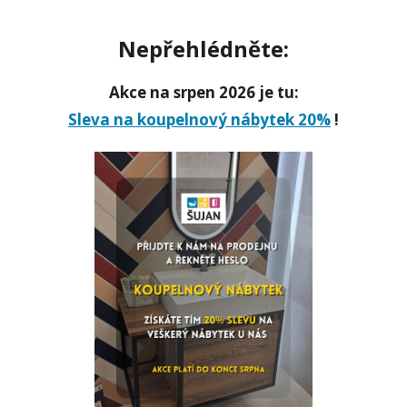
Nepřehlédněte:
Akce na srpen 2026 je tu:
Sleva na koupelnový nábytek 20%
!
REKTIFIKOVANÁ DLAŽBA
O ROZMĚRU 60×120 CM NYNÍ ZA
SKVĚLOU CENU SKLADEM!