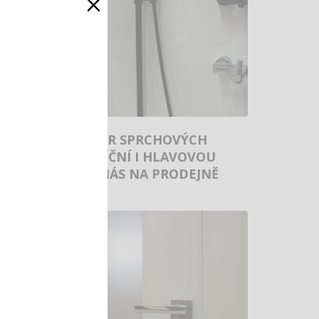
×
VELKÝ VÝBĚR SPRCHOVÝCH
SLOUPŮ S RUČNÍ I HLAVOVOU
SPRCHOU U NÁS NA PRODEJNĚ