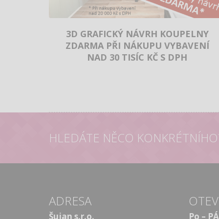
3D GRAFICKÝ NÁVRH KOUPELNY
ZDARMA PŘI NÁKUPU VYBAVENÍ
NAD 30 TISÍC KČ S DPH
HLEDÁTE NĚCO KONKRÉTNÍHO
ADRESA
OTEV
Šujan s.r.o.
Po – PÁ