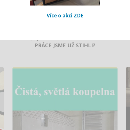
Více o akci ZDE
ŠUJAN SLAVÍ 25 LET. KOLIK
PRÁCE JSME UŽ STIHLI?