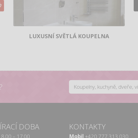
LUXUSNÍ SVĚTLÁ KOUPELNA
?
ÍRACÍ DOBA
KONTAKTY
8.00 – 17.00
Mobil
+420 777 313 030