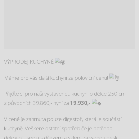
VÝPRODEJ KUCHYNĚ
Máme pro vás další kuchyni za poloviční cenu!
Přijďte si pro naši vystavenou kuchyni o délce 250 cm
z původních 39.860,- nyní za
19.930,-
V
ceně je zahrnuta pouze digestoř, která je součástí
kuchyně. Veškeré ostatní spotřebiče je potřeba
dokoupit, spolu s dřezem a sklem za varnou desku.