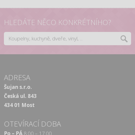
HLEDÁTE NĚCO KONKRÉTNÍHO?
ADRESA
Šujan s.r.o.
Česká ul. 843
434 01 Most
OTEVÍRACÍ DOBA
Po – PÁ
8.00 – 17.00