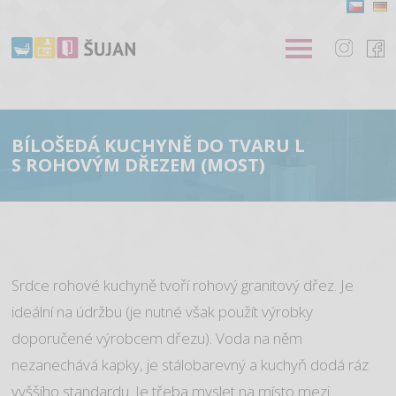
BÍLOŠEDÁ KUCHYNĚ DO TVARU L
S ROHOVÝM DŘEZEM (MOST)
Srdce rohové kuchyně tvoří rohový granitový dřez. Je
ideální na údržbu (je nutné však použít výrobky
doporučené výrobcem dřezu). Voda na něm
nezanechává kapky, je stálobarevný a kuchyň dodá ráz
vyššího standardu. Je třeba myslet na místo mezi