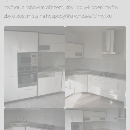
myčkou a rohovým dřezem, aby i po vyklopení myčky
zbylo dost místa na hospodyňku vyndávající myčku.