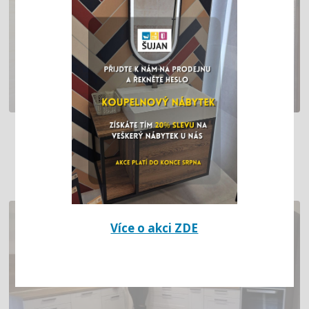
ELEGANTNÍ KOUPELNA – KOMBINACE
OBKLADŮ A VINYLU (LITVÍNOV)
Více o akci ZDE