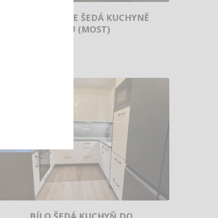
LEVNÁ SVĚTLE ŠEDÁ KUCHYNĚ
DO U (MOST)
BÍLO ŠEDÁ KUCHYŇ DO