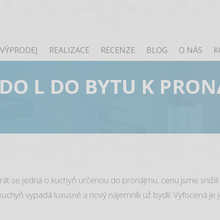
VÝPRODEJ
REALIZACE
RECENZE
BLOG
O NÁS
K
DO L DO BYTU K PRO
át se jedná o kuchyň určenou do pronájmu, cenu jsme snížili 
le kuchyň vypadá luxusně a nový nájemník už bydlí. Vyfocená je 