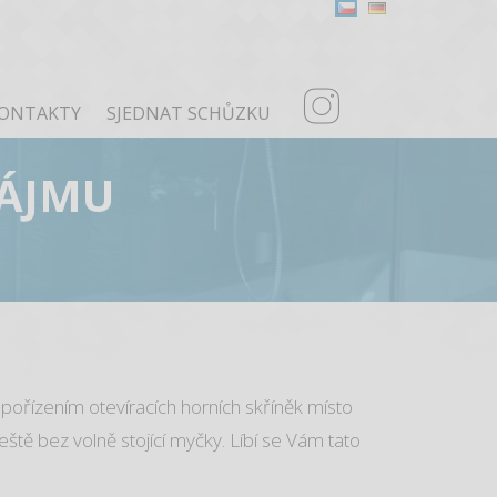
ONTAKTY
SJEDNAT SCHŮZKU
NÁJMU
pořízením otevíracích horních skříněk místo
ještě bez volně stojící myčky. Líbí se Vám tato