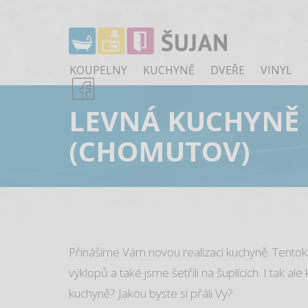
KOUPELNY
KUCHYNĚ
DVEŘE
VINYL
LEVNÁ KUCHYNĚ 
(CHOMUTOV)
Přinášíme Vám novou realizaci kuchyně. Tentokr
výklopů a také jsme šetřili na šuplících. I tak a
kuchyně? Jakou byste si přáli Vy?