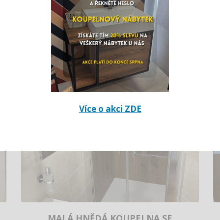
REKONSTRUKCE KRÁSNÉ ŠEDÉ
KOUPELNY SE STAVEM PŘED
A PO VČETNĚ GRAFICKÉHO
NÁVRHU (LOUNY)
Více o akci ZDE
MALÁ HNĚDÁ KOUPELNA SE