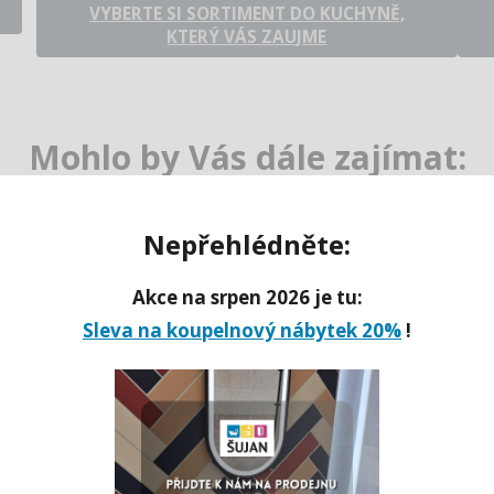
VYBERTE SI SORTIMENT DO KUCHYNĚ,
KTERÝ VÁS ZAUJME
Mohlo by Vás dále zajímat:
Nepřehlédněte:
Akce na srpen 2026 je tu:
Sleva na koupelnový nábytek 20%
!