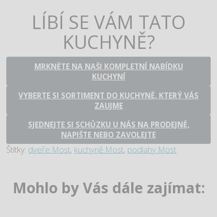
LÍBÍ SE VÁM TATO
KUCHYNĚ?
MRKNĚTE NA NAŠI KOMPLETNÍ NABÍDKU
KUCHYNÍ
VYBERTE SI SORTIMENT DO KUCHYNĚ, KTERÝ VÁS
ZAUJME
SJEDNEJTE SI SCHŮZKU U NÁS NA PRODEJNĚ,
NAPIŠTE NEBO ZAVOLEJTE
Štítky:
dveře Most
,
kuchyně Most
,
podlahy Most
Mohlo by Vás dále zajímat: