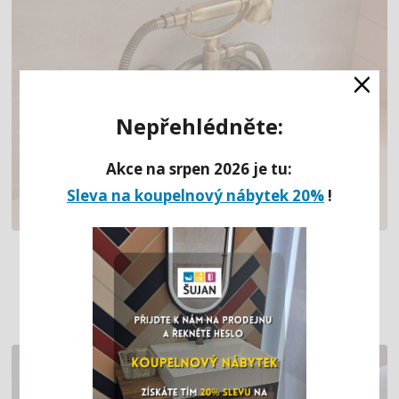
×
Nepřehlédněte:
Akce na srpen 2026 je tu:
Sleva na koupelnový nábytek 20%
!
LUXUSNÍ KOUPELNA S BRONZOVÝMI
RETRO PRVKY (MOST)