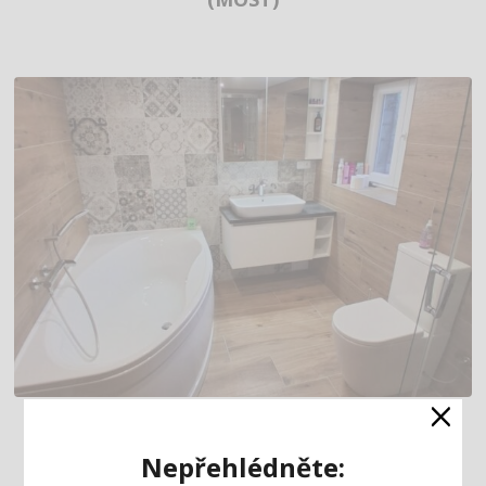
×
KOUPELNA S ASYMETRICKOU VANOU
A PROSTORNÝM WALK-IN SPRCHOVÝM
Nepřehlédněte:
KOUTEM (MOST)