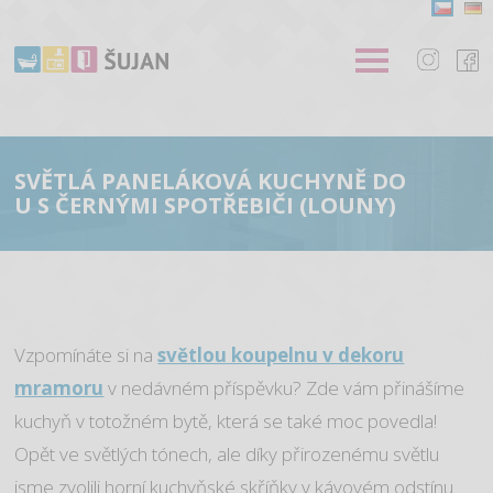
SVĚTLÁ PANELÁKOVÁ KUCHYNĚ DO
U S ČERNÝMI SPOTŘEBIČI (LOUNY)
Vzpomínáte si na
světlou koupelnu v dekoru
mramoru
v nedávném příspěvku? Zde vám přinášíme
kuchyň v totožném bytě, která se také moc povedla!
Opět ve světlých tónech, ale díky přirozenému světlu
jsme zvolili horní kuchyňské skříňky v kávovém odstínu