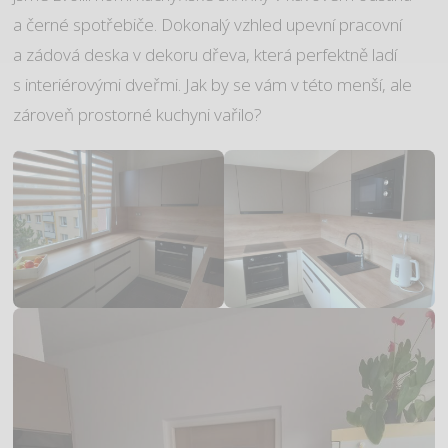
a černé spotřebiče. Dokonalý vzhled upevní pracovní
a zádová deska v dekoru dřeva, která perfektně ladí
s interiérovými dveřmi. Jak by se vám v této menší, ale
zároveň prostorné kuchyni vařilo?