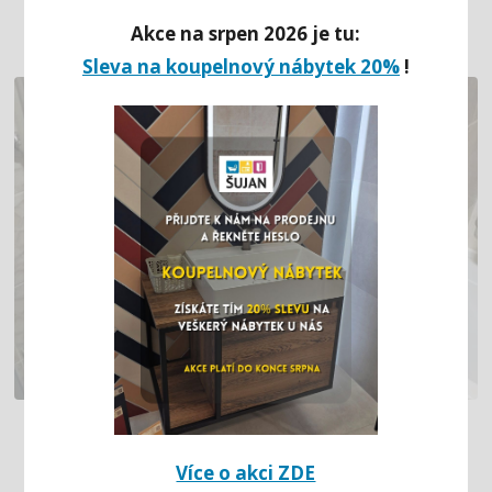
Akce na srpen 2026 je tu:
Sleva na koupelnový nábytek 20%
!
SVĚTLE HNĚDÁ KOUPELNA
V PANELOVÉM BYTĚ (MOST)
Více o akci ZDE