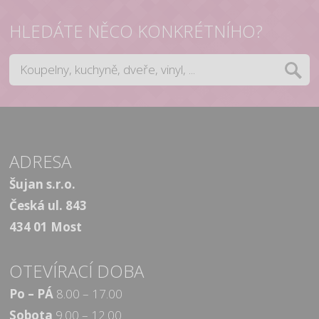
HLEDÁTE NĚCO KONKRÉTNÍHO?
ADRESA
Šujan s.r.o.
Česká ul. 843
434 01 Most
OTEVÍRACÍ DOBA
Po – PÁ
8.00 – 17.00
Sobota
9.00 – 12.00