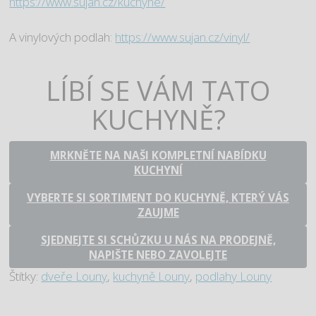
https://www.sujan.cz/kuchyne/
A vinylových podlah:
https://www.sujan.cz/vinyl/
LÍBÍ SE VÁM TATO
KUCHYNĚ?
MRKNĚTE NA NAŠI KOMPLETNÍ NABÍDKU
KUCHYNÍ
VYBERTE SI SORTIMENT DO KUCHYNĚ, KTERÝ VÁS
ZAUJME
SJEDNEJTE SI SCHŮZKU U NÁS NA PRODEJNĚ,
NAPIŠTE NEBO ZAVOLEJTE
Štítky:
dveře Louny
,
kuchyně Louny
,
podlahy Louny