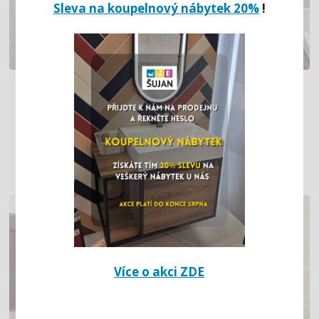
Sleva na koupelnový nábytek 20%
!
VELKÁ MRAMOROVÁ KOUPELNA
S DŘEVODEKOREM SE DVĚMA
UMYVADLY, SPRCHOVÝM KOUTEM
I VANOU (BÍLINA)
Více o akci ZDE