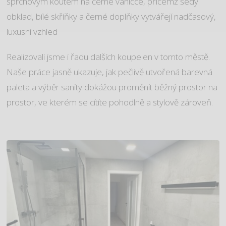
sprchovým koutem na černé vaničce, přičemž šedý
obklad, bílé skříňky a černé doplňky vytvářejí nadčasový,
luxusní vzhled
Realizovali jsme i řadu dalších koupelen v tomto městě.
Naše práce jasně ukazuje, jak pečlivě utvořená barevná
paleta a výběr sanity dokážou proměnit běžný prostor na
prostor, ve kterém se cítíte pohodlně a stylově zároveň.