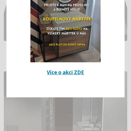
SVĚTLÁ KOUPELNA V RODINNÉM DOMĚ
Více o akci ZDE