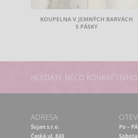
KOUPELNA V JEMNÝCH BARVÁCH
S PÁSKY
HLEDÁTE NĚCO KONKRÉTNÍHO
ADRESA
OTEV
Šujan s.r.o.
Po – PÁ
Česká ul. 843
Sobota