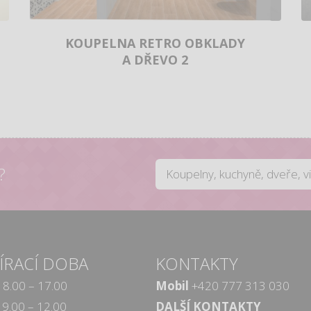
KOUPELNA RETRO OBKLADY
A DŘEVO 2
?
ÍRACÍ DOBA
KONTAKTY
8.00 – 17.00
Mobil
+420 777 313 030
9.00 – 12.00
DALŠÍ KONTAKTY