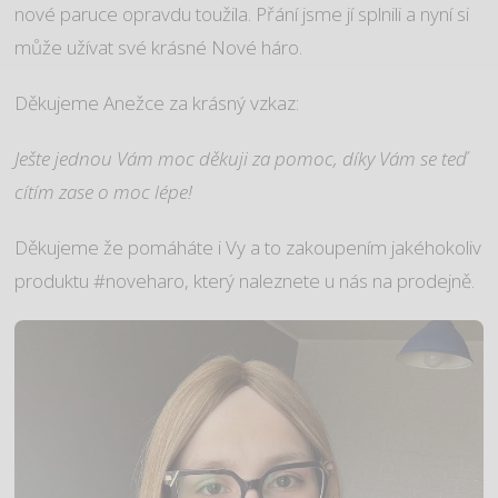
nové paruce opravdu toužila. Přání jsme jí splnili a nyní si
může užívat své krásné Nové háro.
Děkujeme Anežce za krásný vzkaz:
Ješte jednou Vám moc děkuji za pomoc, díky Vám se teď
cítím zase o moc lépe!
Děkujeme že pomáháte i Vy a to zakoupením jakéhokoliv
produktu #noveharo, který naleznete u nás na prodejně.