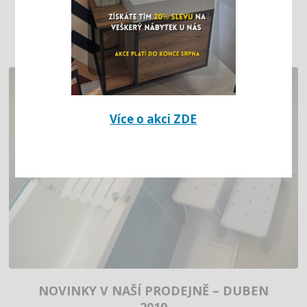
KTERÝ POMÁHÁ DĚTSKÝM
ONKOLOGICKÝM PACIENTŮM
Více o akci ZDE
NOVINKY V NAŠÍ PRODEJNĚ – DUBEN