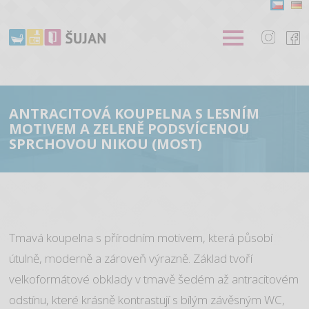
ANTRACITOVÁ KOUPELNA S LESNÍM
MOTIVEM A ZELENĚ PODSVÍCENOU
SPRCHOVOU NIKOU (MOST)
Tmavá koupelna s přírodním motivem, která působí
útulně, moderně a zároveň výrazně. Základ tvoří
velkoformátové obklady v tmavě šedém až antracitovém
odstínu, které krásně kontrastují s bílým závěsným WC,