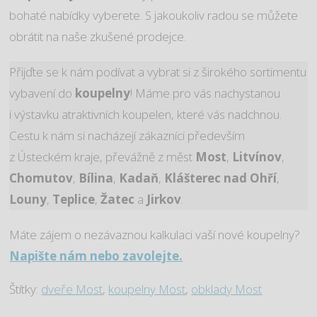
bohaté nabídky vyberete. S jakoukoliv radou se můžete
obrátit na naše zkušené prodejce.
Přijďte se k nám podívat a vybrat si z širokého sortimentu
vybavení do
koupelny
! Máme pro vás nachystanou
i výstavku atraktivních koupelen, které vás nadchnou.
Cestu k nám si nacházejí zákazníci především
z Ústeckém kraje, převážně z měst
Most
,
Litvínov
,
Chomutov
,
Bílina
,
Kadaň
,
Klášterec nad Ohří
,
Louny
,
Teplice
,
Žatec
a
Jirkov
.
Máte zájem o nezávaznou kalkulaci vaší nové koupelny?
Napište nám nebo zavolejte.
Štítky:
dveře Most
,
koupelny Most
,
obklady Most