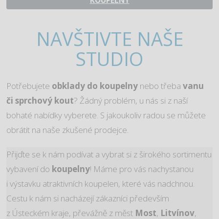
NAVŠTIVTE NAŠE
STUDIO
Potřebujete
obklady do koupelny
nebo třeba
vanu
či sprchový kout
? Žádný problém, u nás si z naší
bohaté nabídky vyberete. S jakoukoliv radou se můžete
obrátit na naše zkušené prodejce.
Přijďte se k nám podívat a vybrat si z širokého sortimentu
vybavení do
koupelny
! Máme pro vás nachystanou
i výstavku atraktivních koupelen, které vás nadchnou.
Cestu k nám si nacházejí zákazníci především
z Ústeckém kraje, převážně z měst
Most
,
Litvínov
,