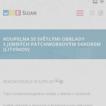
KOUPELNA SE SVĚTLÝMI OBKLADY
S JEMNÝCH PATCHWORKOVÝM DEKOREM
(LITVÍNOV)
REKONSTRUKCE KOUPELNY
Tato moderní koupelna vznikla u klienta v Litvínově.
Světlé obklady s jemných patchworkovým dekorem,