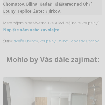
Chomutov
,
Bílina
,
Kadaň
,
Klášterec nad Ohří
,
Louny
,
Teplice
,
Žatec
a
Jirkov
.
Máte zájem o nezávaznou kalkulaci vaší nové koupelny?
Napište nám nebo zavolejte.
Štítky:
dveře Litvínov
,
koupelny Litvínov
,
obklady Litvínov
Mohlo by Vás dále zajímat: