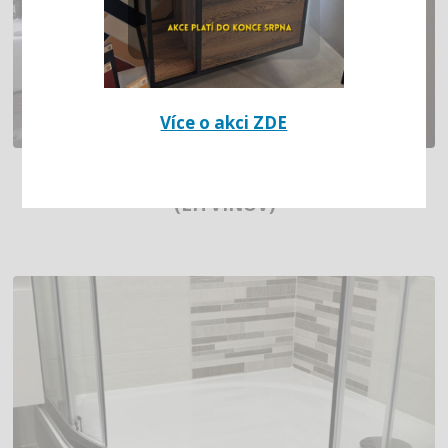
Více o akci ZDE
HNĚDÉ INTERIÉROVÉ OTOČNÉ DVEŘE
(LITVÍNOV)