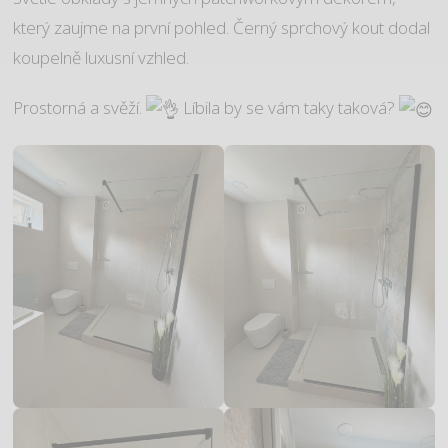
který zaujme na první pohled. Černý sprchový kout dodal
koupelně luxusní vzhled.
Prostorná a svěží.
Líbila by se vám taky taková?