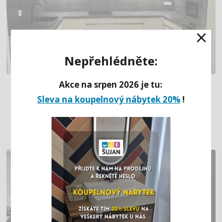
×
Nepřehlédněte:
Akce na srpen 2026 je tu:
ŠEDÁ KUCHYŇ DO U S ČERNÝM
Sleva na koupelnový nábytek 20%
!
GRANITOVÝM DŘEZEM A VESTAVĚNÝMI
SPOTŘEBIČI (MOST)