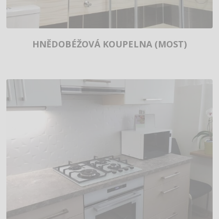
HNĚDOBÉŽOVÁ KOUPELNA (MOST)