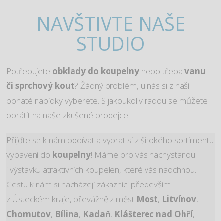
NAVŠTIVTE NAŠE
STUDIO
Potřebujete
obklady do koupelny
nebo třeba
vanu
či sprchový kout
? Žádný problém, u nás si z naší
bohaté nabídky vyberete. S jakoukoliv radou se můžete
obrátit na naše zkušené prodejce.
Přijďte se k nám podívat a vybrat si z širokého sortimentu
vybavení do
koupelny
! Máme pro vás nachystanou
i výstavku atraktivních koupelen, které vás nadchnou.
Cestu k nám si nacházejí zákazníci především
z Ústeckém kraje, převážně z měst
Most
,
Litvínov
,
Chomutov
,
Bílina
,
Kadaň
,
Klášterec nad Ohří
,