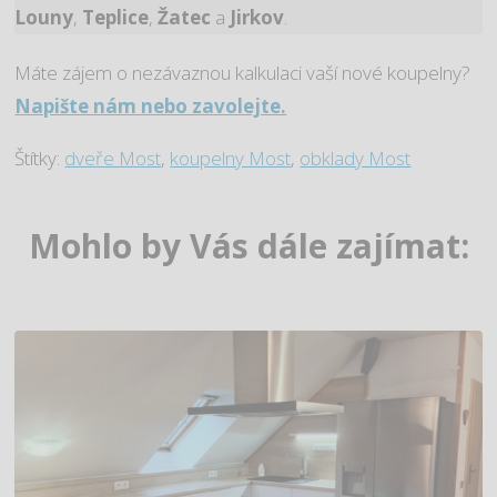
Louny
,
Teplice
,
Žatec
a
Jirkov
.
Máte zájem o nezávaznou kalkulaci vaší nové koupelny?
Napište nám nebo zavolejte.
Štítky:
dveře Most
,
koupelny Most
,
obklady Most
Mohlo by Vás dále zajímat: