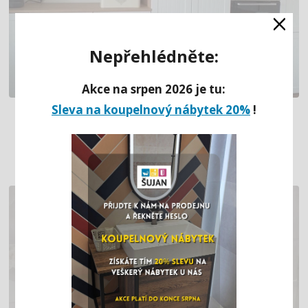
×
Nepřehlédněte:
Akce na srpen 2026 je tu:
Sleva na koupelnový nábytek 20%
!
KRÁSNÁ KUCHYŇ DO L S RETRO PRVKY
(BÍLINA)