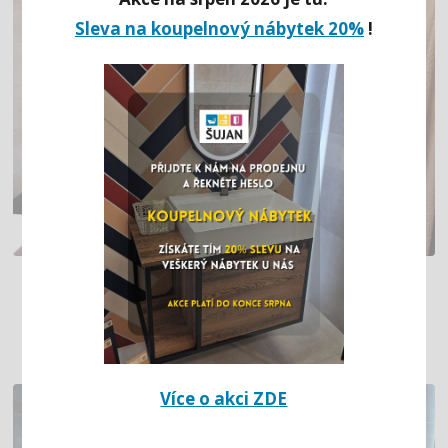
Sleva na koupelnový nábytek 20%
!
MALÁ KOUPELNA V CIHLOVÉM DOMĚ
(ŽATEC)
Více o akci ZDE