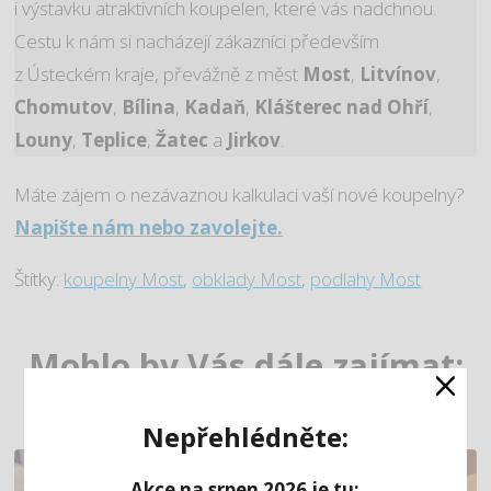
i výstavku atraktivních koupelen, které vás nadchnou.
Cestu k nám si nacházejí zákazníci především
z Ústeckém kraje, převážně z měst
Most
,
Litvínov
,
Chomutov
,
Bílina
,
Kadaň
,
Klášterec nad Ohří
,
Louny
,
Teplice
,
Žatec
a
Jirkov
.
Máte zájem o nezávaznou kalkulaci vaší nové koupelny?
Napište nám nebo zavolejte.
Štítky:
koupelny Most
,
obklady Most
,
podlahy Most
Mohlo by Vás dále zajímat:
×
Nepřehlédněte:
Akce na srpen 2026 je tu: