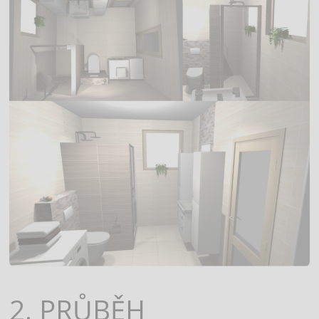
2. PRŮBĚH