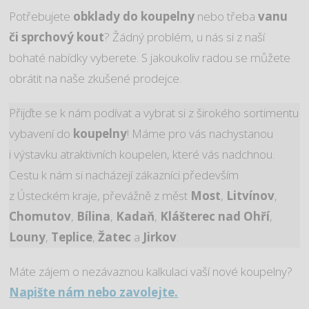
Potřebujete
obklady do koupelny
nebo třeba
vanu
či sprchový kout
? Žádný problém, u nás si z naší
bohaté nabídky vyberete. S jakoukoliv radou se můžete
obrátit na naše zkušené prodejce.
Přijďte se k nám podívat a vybrat si z širokého sortimentu
vybavení do
koupelny
! Máme pro vás nachystanou
i výstavku atraktivních koupelen, které vás nadchnou.
Cestu k nám si nacházejí zákazníci především
z Ústeckém kraje, převážně z měst
Most
,
Litvínov
,
Chomutov
,
Bílina
,
Kadaň
,
Klášterec nad Ohří
,
Louny
,
Teplice
,
Žatec
a
Jirkov
.
Máte zájem o nezávaznou kalkulaci vaší nové koupelny?
Napište nám nebo zavolejte.