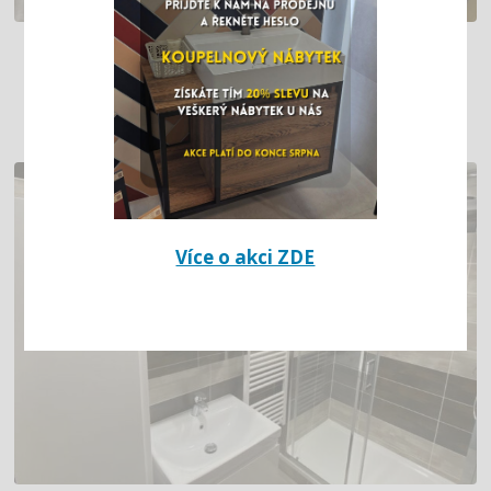
KOUPELNA S KRÉMOVÝMI OBKLADY
A HNĚDOU LISTELOU (ŽATEC)
Více o akci ZDE