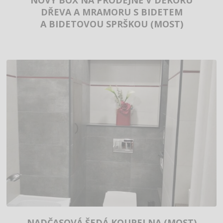
NOVÝ BOX NA PRODEJNĚ V DEKORU
DŘEVA A MRAMORU S BIDETEM
A BIDETOVOU SPRŠKOU (MOST)
NADČASOVÁ ŠEDÁ KOUPELNA (MOST)