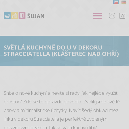
SVĚTLÁ KUCHYNĚ DO U V DEKORU
STRACCIATELLA (KLÁŠTEREC NAD OHŘÍ)
Sníte o nové kuchyni a nevíte si rady, jak nejlépe využít
prostor? Zde se to opravdu povedlo. Zvolili jsme světlé
barvy a minimalistické úchytky. Navíc šedý obklad mezi
linku v dekoru Stracciatella je perfektně zvoleným
designovým prvkem. Jak se vám kuchyň líbí?