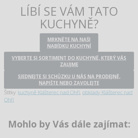
LÍBÍ SE VÁM TATO
KUCHYNĚ?
MRKNĚTE NA NAŠI
NABÍDKU KUCHYNÍ
VYBERTE SI SORTIMENT DO KUCHYNĚ, KTERÝ VÁS
ZAUJME
SJEDNEJTE SI SCHŮZKU U NÁS NA PRODEJNĚ,
NAPIŠTE NEBO ZAVOLEJTE
Štítky:
kuchyně Klášterec nad Ohří
,
obklady Klášterec nad
Ohří
Mohlo by Vás dále zajímat: