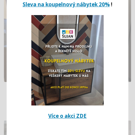
Sleva na koupelnový nábytek 20%
!
BÍLO ŠEDÁ KUCHYŇ DO U S VELKÝM
ÚLOŽNÝM PROSTOREM (MOST)
Více o akci ZDE